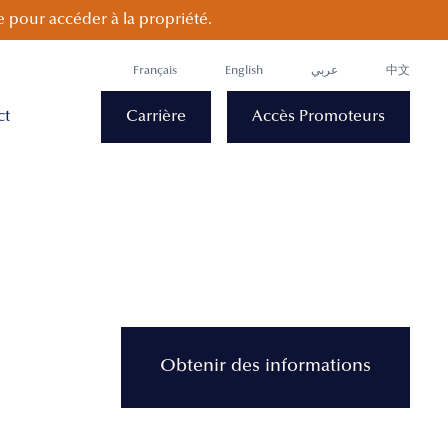
 pour accéder à la propriété.
Français
English
عربي
中文
ct
Carrière
Accès Promoteurs
Obtenir des informations