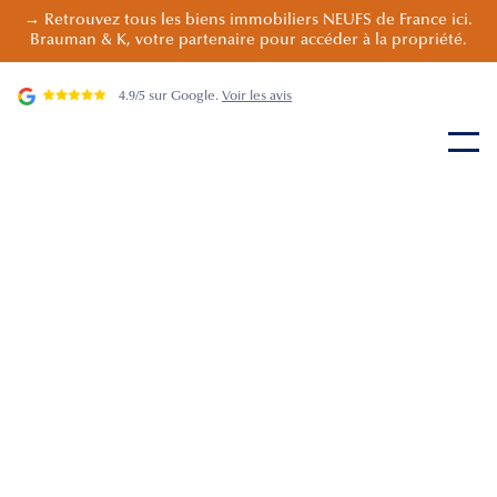
→ Retrouvez tous les biens immobiliers NEUFS de France ici.
Brauman & K, votre partenaire pour accéder à la propriété.
4.9/5 sur Google.
Voir les avis
Retrouvez ci-dessous nos
68083
appartements
issus de
3518
programmes immobiliers. Vous