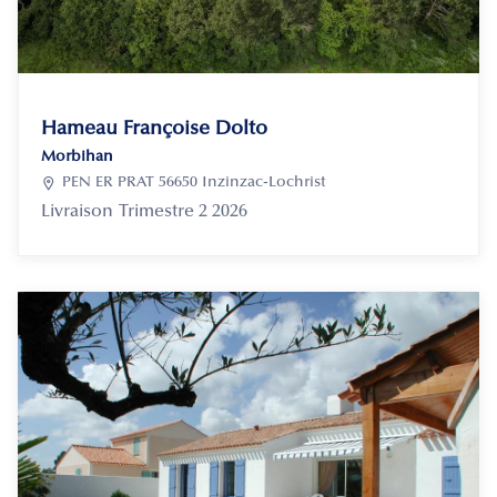
Hameau Françoise Dolto
Morbihan

PEN ER PRAT 56650 Inzinzac-Lochrist
Livraison
Trimestre 2 2026