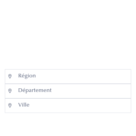
n'êtes qu'à quelques clics de trouver le bien de
votre rêve.


