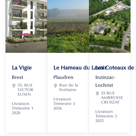
La Vigie
Le Hameau du Lavoir
Les Coteaux de
Brest
Plaudren
Inzinzac-
Lochrist

55, RUE

Rue de la
VICTOR
Fontaine

25 RUE
EUSEN
AMBROISE
Livraison
CROIZAT
Livraison
Trimestre 3
Trimestre 1
2026
Livraison
2028
Trimestre 3
2025