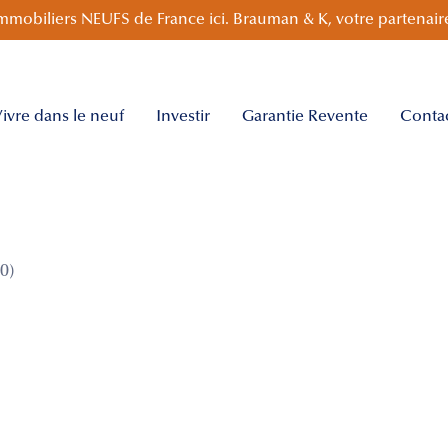
mmobiliers NEUFS de France ici. Brauman & K, votre partenaire
ivre dans le neuf
Investir
Garantie Revente
Conta
0)