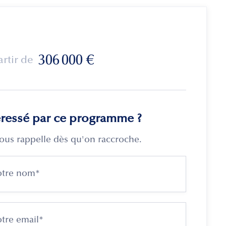
306 000
€
artir de
éressé par ce programme ?
ous rappelle dès qu'on raccroche.