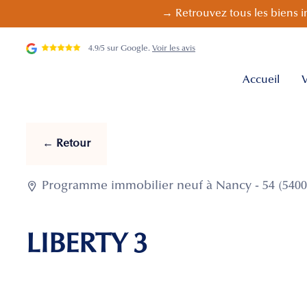
→ Retrouvez tous les biens i
4.9/5 sur Google.
Voir les avis
Accueil
V
← Retour

Programme immobilier neuf à Nancy - 54 (5400
LIBERTY 3