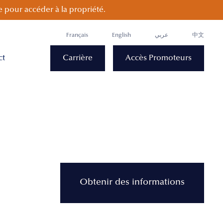
 pour accéder à la propriété.
Français
English
عربي
中文
ct
Carrière
Accès Promoteurs
Obtenir des informations