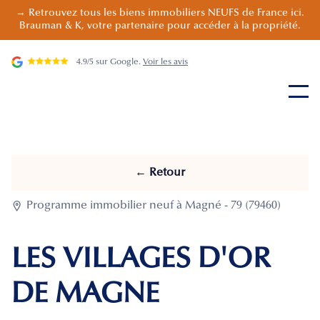
→ Retrouvez tous les biens immobiliers NEUFS de France ici.
Brauman & K, votre partenaire pour accéder à la propriété.
4.9/5 sur Google.
Voir les avis
← Retour

Programme immobilier neuf à Magné - 79 (79460)
LES VILLAGES D'OR
DE MAGNE