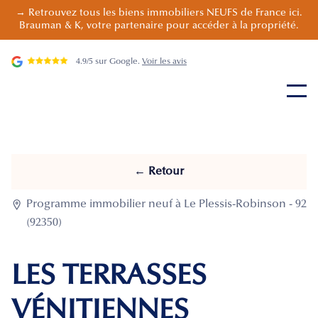
→ Retrouvez tous les biens immobiliers NEUFS de France ici.
Brauman & K, votre partenaire pour accéder à la propriété.
4.9/5 sur Google.
Voir les avis
← Retour

Programme immobilier neuf à Le Plessis-Robinson - 92
(92350)
LES TERRASSES
VÉNITIENNES