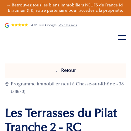
→ Retrouvez tous les biens immobiliers NEUFS de France ici.
Brauman & K, votre partenaire pour accéder à la propriété.
4.9/5 sur Google.
Voir les avis
← Retour

Programme immobilier neuf à Chasse-sur-Rhône - 38
(38670)
Les Terrasses du Pilat
Tranche 2 - RC