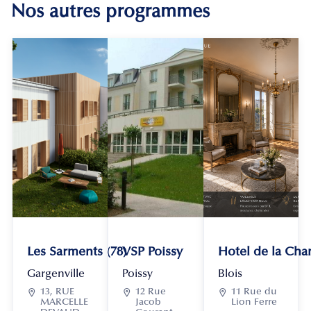
Nos autres programmes
Les Sarments (78)
VSP Poissy
Hotel de la Chan
Gargenville
Poissy
Blois

13, RUE

12 Rue

11 Rue du
MARCELLE
Jacob
Lion Ferre