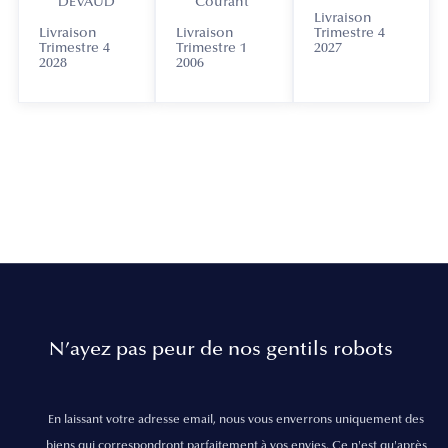
DEVAUD
Courant
Livraison
Livraison
Livraison
Trimestre 4
Trimestre 4
Trimestre 1
2027
2028
2006
N’ayez pas peur de nos gentils robots
En laissant votre adresse email, nous vous enverrons uniquement des
biens qui correspondront parfaitement à vos envies. Ce n'est qu'après