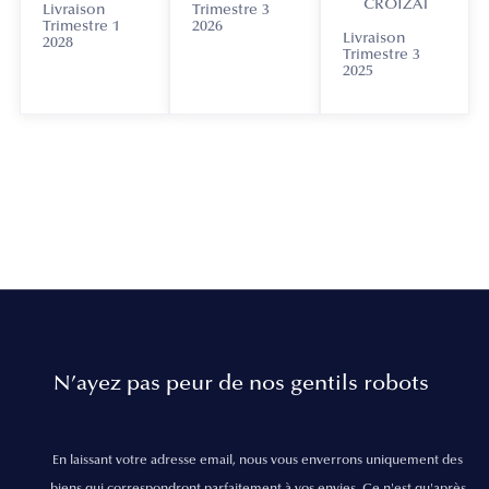
CROIZAT
Livraison
Trimestre 3
Trimestre 1
2026
Livraison
2028
Trimestre 3
2025
N’ayez pas peur de nos gentils robots
En laissant votre adresse email, nous vous enverrons uniquement des
biens qui correspondront parfaitement à vos envies. Ce n'est qu'après