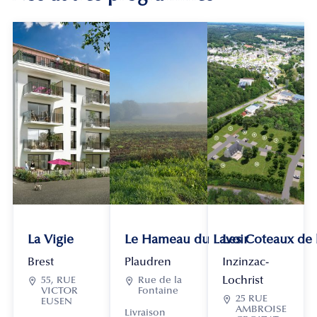
La Vigie
Le Hameau du Lavoir
Les Coteaux de
Brest
Plaudren
Inzinzac-
Lochrist

55, RUE

Rue de la
VICTOR
Fontaine

25 RUE
EUSEN
AMBROISE
Livraison