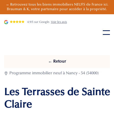
→ Retrouvez tous les biens immobiliers NEUFS de France ici.
Brauman & K, votre partenaire pour accéder à la propriété.
4.9/5 sur Google.
Voir les avis
← Retour

Programme immobilier neuf à Nancy - 54 (54000)
Les Terrasses de Sainte
Claire