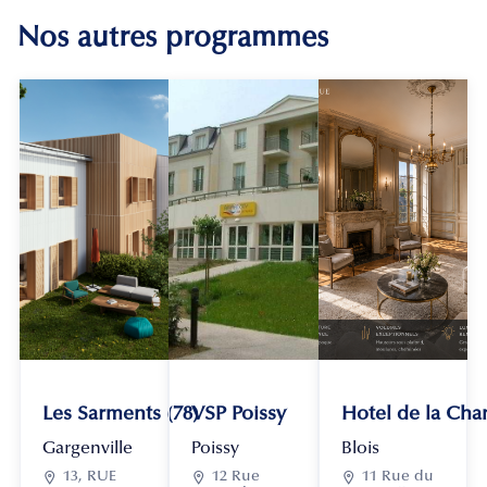
Nos autres programmes
Les Sarments (78)
VSP Poissy
Hotel de la Chan
Gargenville
Poissy
Blois

13, RUE

12 Rue

11 Rue du