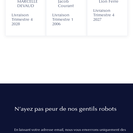
MARCELLE
Jacob
Lion Ferre
DEVAUD
Courant
Livraison
Livraison
Livraison
Trimestre 4
Trimestre 4
Trimestre 1
2027
2028
2006
N’ayez pas peur de nos gentils robots
En laissant votre adresse email, nous vous enverrons uniquement des