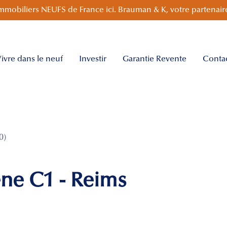
mmobiliers NEUFS de France ici. Brauman & K, votre partenaire
ivre dans le neuf
Investir
Garantie Revente
Conta
0)
ne C1 - Reims