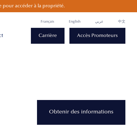
 pour accéder à la propriété.
Français
English
عربي
中文
ct
Carrière
Accès Promoteurs
Obtenir des informations