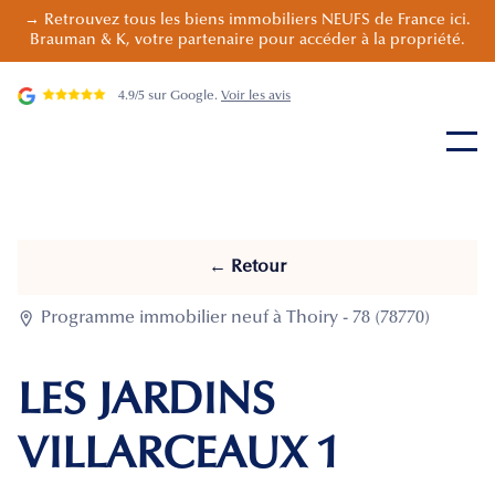
→ Retrouvez tous les biens immobiliers NEUFS de France ici.
Brauman & K, votre partenaire pour accéder à la propriété.
4.9/5 sur Google.
Voir les avis
← Retour

Programme immobilier neuf à Thoiry - 78 (78770)
LES JARDINS
VILLARCEAUX 1