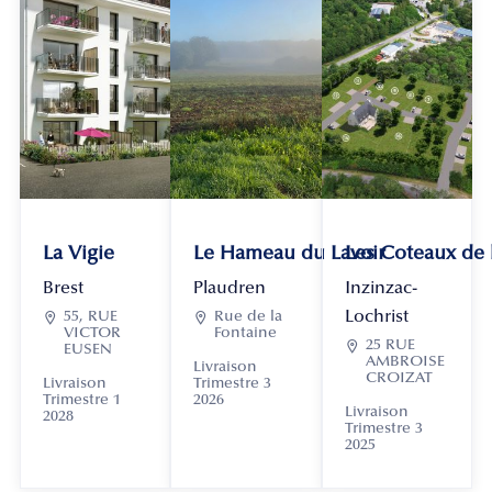
La Vigie
Le Hameau du Lavoir
Les Coteaux de
Brest
Plaudren
Inzinzac-
Lochrist

55, RUE

Rue de la
VICTOR
Fontaine

25 RUE
EUSEN
AMBROISE
Livraison
CROIZAT
Livraison
Trimestre 3
Trimestre 1
2026
Livraison
2028
Trimestre 3
2025