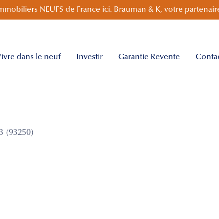
mmobiliers NEUFS de France ici. Brauman & K, votre partenaire
ivre dans le neuf
Investir
Garantie Revente
Conta
 (93250)