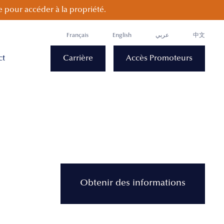
 pour accéder à la propriété.
Français
English
عربي
中文
ct
Carrière
Accès Promoteurs
Obtenir des informations