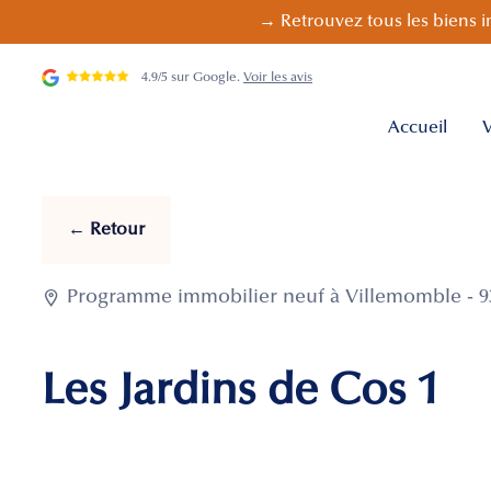
→ Retrouvez tous les biens i
4.9/5 sur Google.
Voir les avis
Accueil
V
← Retour

Programme immobilier neuf à Villemomble - 93
Les Jardins de Cos 1