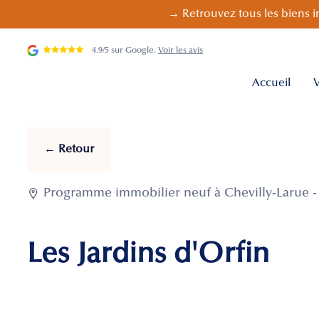
→ Retrouvez tous les biens i
4.9/5 sur Google.
Voir les avis
Accueil
V
← Retour

Programme immobilier neuf à Chevilly-Larue - 
Les Jardins d'Orfin