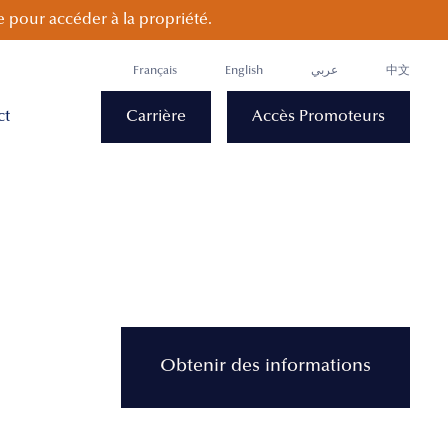
 pour accéder à la propriété.
Français
English
عربي
中文
ct
Carrière
Accès Promoteurs
Obtenir des informations