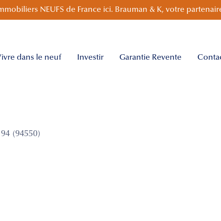
mmobiliers NEUFS de France ici. Brauman & K, votre partenaire
ivre dans le neuf
Investir
Garantie Revente
Conta
94 (94550)