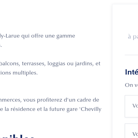
illy-Larue qui offre une gamme
à p
.
lcons, terrasses, loggias ou jardins, et
Int
tions multiples.
On v
merces, vous profiterez d'un cadre de
 la résidence et la future gare 'Chevilly