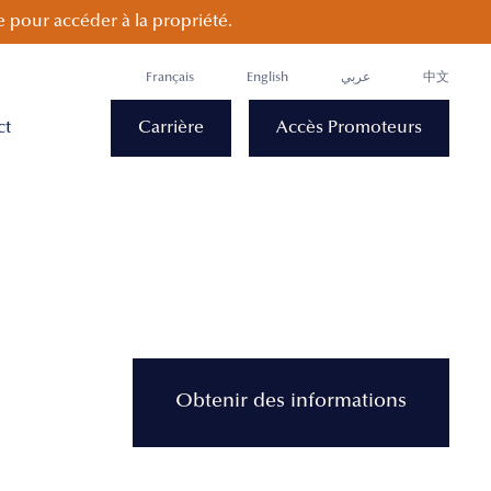
 pour accéder à la propriété.
Français
English
عربي
中文
ct
Carrière
Accès Promoteurs
Obtenir des informations