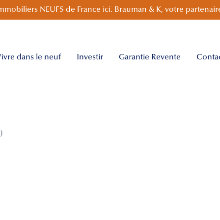
mmobiliers NEUFS de France ici. Brauman & K, votre partenaire
ivre dans le neuf
Investir
Garantie Revente
Conta
)