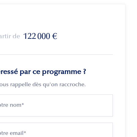
122 000
€
artir de
éressé par ce programme ?
ous rappelle dès qu'on raccroche.