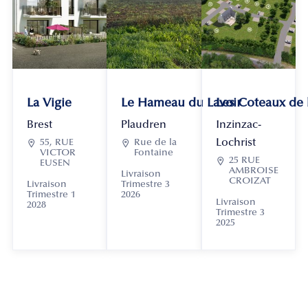
La Vigie
Le Hameau du Lavoir
Les Coteaux de
Brest
Plaudren
Inzinzac-
Lochrist

55, RUE

Rue de la
VICTOR
Fontaine

25 RUE
EUSEN
AMBROISE
Livraison
CROIZAT
Livraison
Trimestre 3
Trimestre 1
2026
Livraison
2028
Trimestre 3
2025