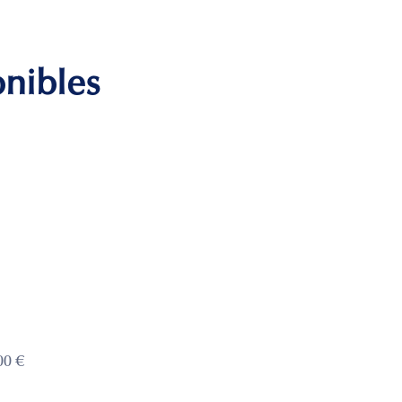
onibles
00 €