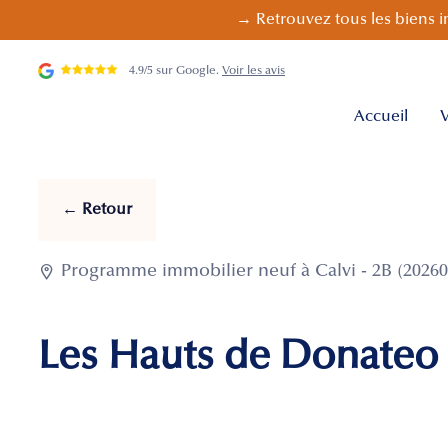
→ Retrouvez tous les biens i
4.9/5 sur Google.
Voir les avis
Accueil
V
← Retour

Programme immobilier neuf à Calvi - 2B (20260
Les Hauts de Donateo