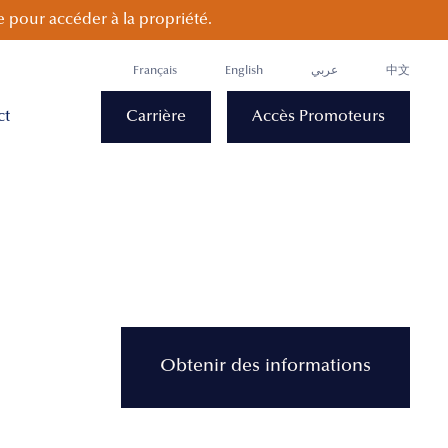
 pour accéder à la propriété.
Français
English
عربي
中文
ct
Carrière
Accès Promoteurs
Obtenir des informations