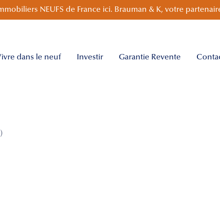
mmobiliers NEUFS de France ici. Brauman & K, votre partenaire
ivre dans le neuf
Investir
Garantie Revente
Conta
)