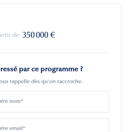
350 000
€
artir de
éressé par ce programme ?
ous rappelle dès qu'on raccroche.