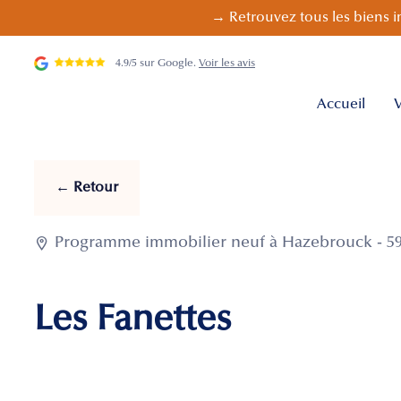
→ Retrouvez tous les biens i
4.9/5 sur Google.
Voir les avis
Accueil
V
← Retour

Programme immobilier neuf à Hazebrouck - 59
Les Fanettes