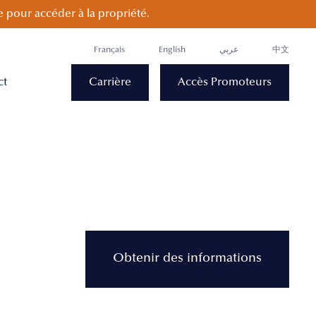
 pour accéder à la propriété.
Français
English
عربي
中文
ct
Carrière
Accès Promoteurs
Obtenir des informations