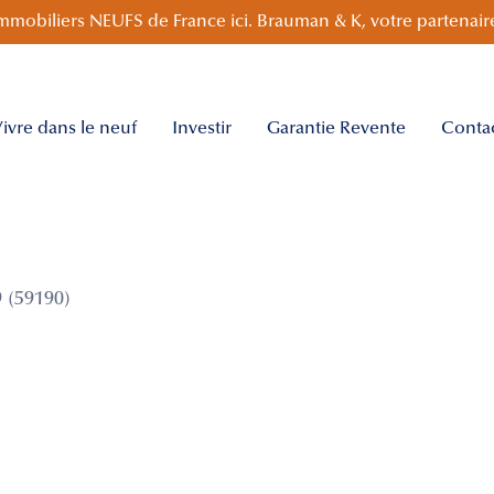
mmobiliers NEUFS de France ici. Brauman & K, votre partenaire
ivre dans le neuf
Investir
Garantie Revente
Conta
 (59190)