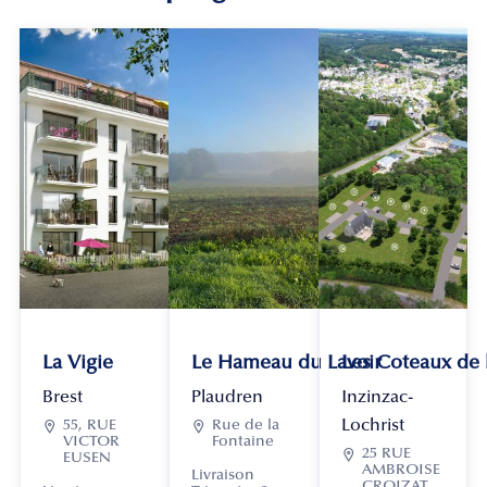
La Vigie
Le Hameau du Lavoir
Les Coteaux de
Brest
Plaudren
Inzinzac-
Lochrist

55, RUE

Rue de la
VICTOR
Fontaine

25 RUE
EUSEN
AMBROISE
Livraison
CROIZAT