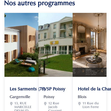
Nos autres programmes
Les Sarments (78)
VSP Poissy
Hotel de la Chan
Gargenville
Poissy
Blois

13, RUE

12 Rue

11 Rue du
MARCELLE
Jacob
Lion Ferre
DEVAUD
Courant