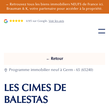
→ Retrouvez tous les biens immobiliers NEUFS de France ici.
Brauman & K, votre partenaire pour accéder à la propriété.
4.9/5 sur Google.
Voir les avis
← Retour

Programme immobilier neuf à Germ - 65 (65240)
LES CIMES DE
BALESTAS