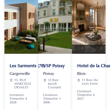
Les Sarments (78)
VSP Poissy
Hotel de la Chan
Gargenville
Poissy
Blois

13, RUE

12 Rue

11 Rue du
MARCELLE
Jacob
Lion Ferre
DEVAUD
Courant
Livraison
Livraison
Livraison
Trimestre 4
Trimestre 4
Trimestre 1
2027
2028
2006