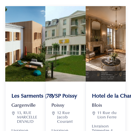
Les Sarments (78)
VSP Poissy
Hotel de la Chan
Gargenville
Poissy
Blois

13, RUE

12 Rue

11 Rue du
MARCELLE
Jacob
Lion Ferre
DEVAUD
Courant
Livraison
Livraison
Livraison
Trimestre 4