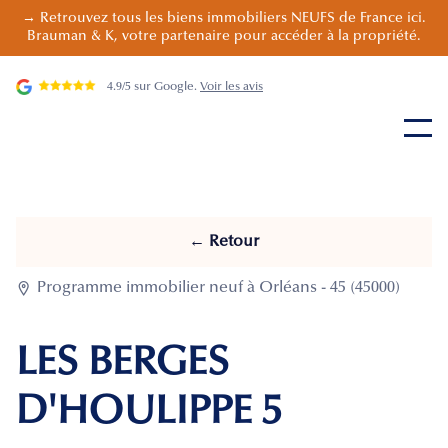
→ Retrouvez tous les biens immobiliers NEUFS de France ici.
Brauman & K, votre partenaire pour accéder à la propriété.
4.9/5 sur Google.
Voir les avis
← Retour

Programme immobilier neuf à Orléans - 45 (45000)
LES BERGES
D'HOULIPPE 5