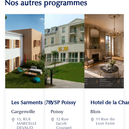
Nos autres programmes
Les Sarments (78)
VSP Poissy
Hotel de la Chan
Gargenville
Poissy
Blois

13, RUE

12 Rue

11 Rue du
MARCELLE
Jacob
Lion Ferre
DEVAUD
Courant