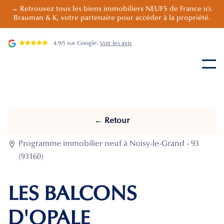
→ Retrouvez tous les biens immobiliers NEUFS de France ici.
Brauman & K, votre partenaire pour accéder à la propriété.
4.9/5 sur Google.
Voir les avis
← Retour

Programme immobilier neuf à Noisy-le-Grand - 93
(93160)
LES BALCONS
D'OPALE