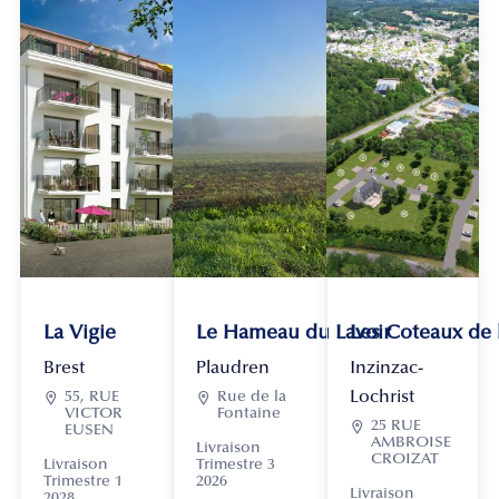
La Vigie
Le Hameau du Lavoir
Les Coteaux de
Brest
Plaudren
Inzinzac-
Lochrist

55, RUE

Rue de la
VICTOR
Fontaine

25 RUE
EUSEN
AMBROISE
Livraison
CROIZAT
Livraison
Trimestre 3
Trimestre 1
2026
Livraison
2028