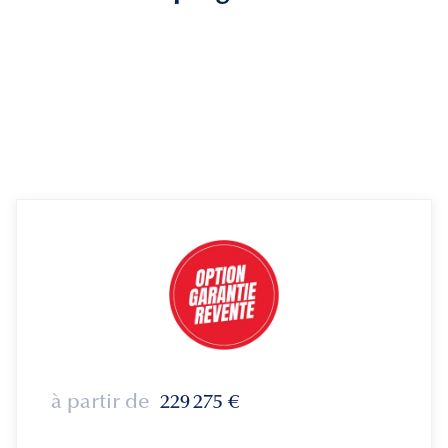
à partir de
229 275
€