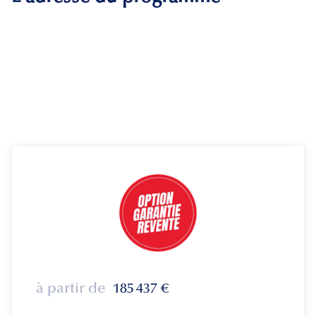
à partir de
185 437
€