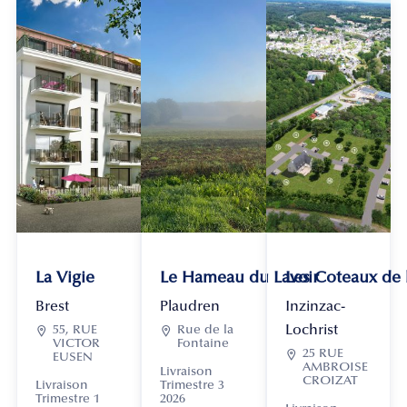
La Vigie
Le Hameau du Lavoir
Les Coteaux de
Brest
Plaudren
Inzinzac-
Lochrist

55, RUE

Rue de la
VICTOR
Fontaine

25 RUE
EUSEN
AMBROISE
Livraison
CROIZAT
Livraison
Trimestre 3
Trimestre 1
2026