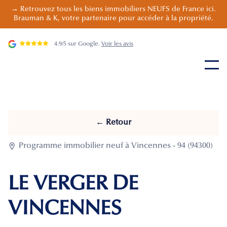
→ Retrouvez tous les biens immobiliers NEUFS de France ici.
Brauman & K, votre partenaire pour accéder à la propriété.
4.9/5 sur Google.
Voir les avis
← Retour

Programme immobilier neuf à Vincennes - 94 (94300)
LE VERGER DE
VINCENNES