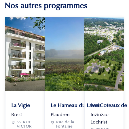
Nos autres programmes
La Vigie
Le Hameau du Lavoir
Les Coteaux de
Brest
Plaudren
Inzinzac-
Lochrist

55, RUE

Rue de la
VICTOR
Fontaine