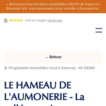
→ Retrouvez tous les biens immobiliers NEUFS de France ici.
Brauman & K, votre partenaire pour accéder à la propriété.
4.9/5 sur Google.
Voir les avis
← Retour

Programme immobilier neuf à Savenay - 44 (44260)
LE HAMEAU DE
L'AUMONERIE - La