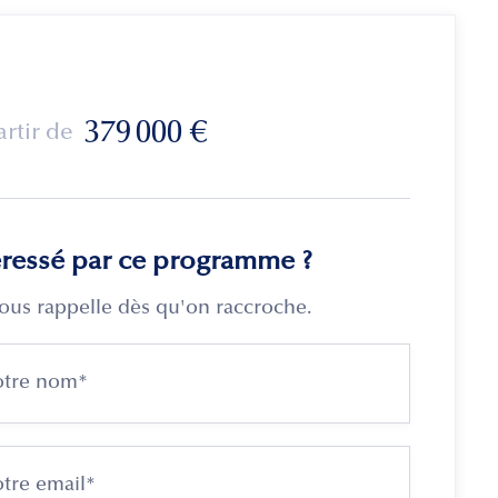
379 000
€
artir de
éressé par ce programme ?
ous rappelle dès qu'on raccroche.