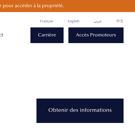
 pour accéder à la propriété.
Français
English
عربي
中文
ct
Carrière
Accès Promoteurs
Obtenir des informations