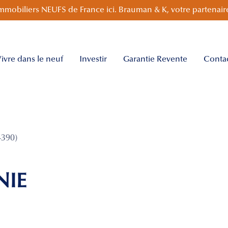
mmobiliers NEUFS de France ici. Brauman & K, votre partenaire
ivre dans le neuf
Investir
Garantie Revente
Conta
390)
NIE