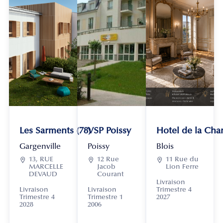
Les Sarments (78)
VSP Poissy
Hotel de la Chan
Gargenville
Poissy
Blois

13, RUE

12 Rue

11 Rue du
MARCELLE
Jacob
Lion Ferre
DEVAUD
Courant
Livraison
Livraison
Livraison
Trimestre 4
Trimestre 4
Trimestre 1
2027
2028
2006