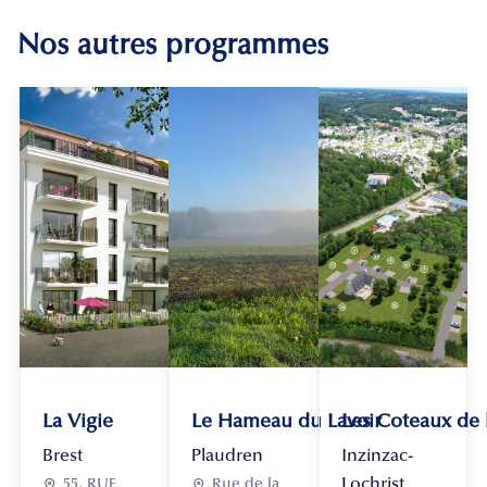
Nos autres programmes
La Vigie
Le Hameau du Lavoir
Les Coteaux de
Brest
Plaudren
Inzinzac-
Lochrist

55, RUE

Rue de la