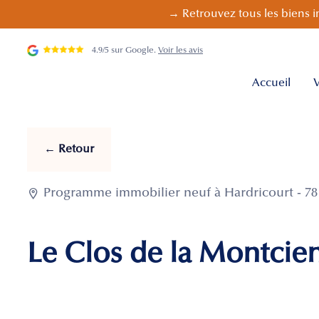
→ Retrouvez tous les biens i
4.9/5 sur Google.
Voir les avis
Accueil
V
← Retour

Programme immobilier neuf à Hardricourt - 78 
Le Clos de la Montcie