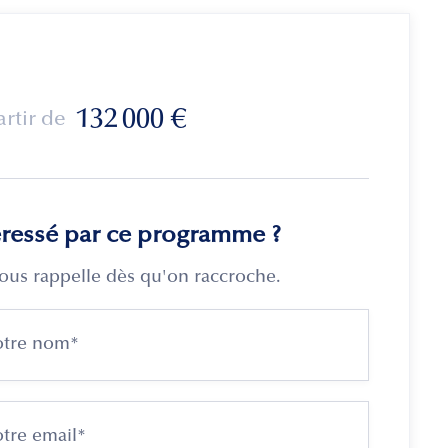
132 000
€
artir de
éressé par ce programme ?
ous rappelle dès qu'on raccroche.