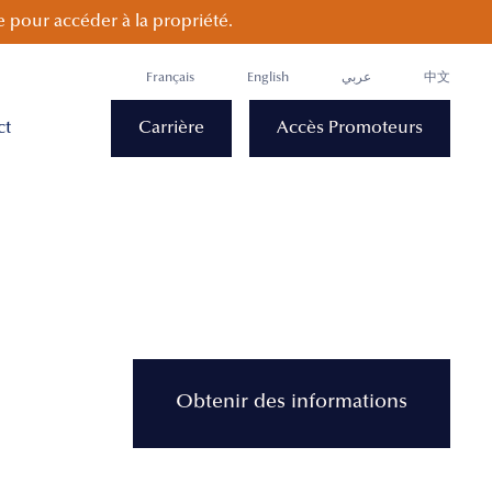
 pour accéder à la propriété.
Français
English
عربي
中文
ct
Carrière
Accès Promoteurs
Obtenir des informations