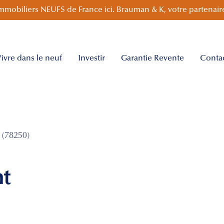
mmobiliers NEUFS de France ici. Brauman & K, votre partenaire
ivre dans le neuf
Investir
Garantie Revente
Conta
(78250)
nt