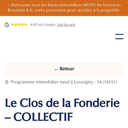
→ Retrouvez tous les biens immobiliers NEUFS de France ici.
Brauman & K, votre partenaire pour accéder à la propriété.
4.9/5 sur Google.
Voir les avis
← Retour

Programme immobilier neuf à Louvigny - 14 (14111)
Le Clos de la Fonderie
– COLLECTIF