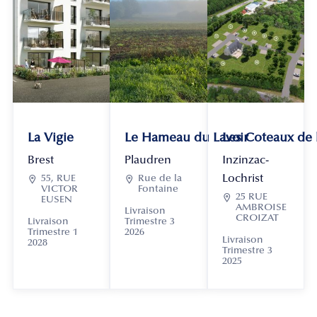
La Vigie
Le Hameau du Lavoir
Les Coteaux de
Brest
Plaudren
Inzinzac-
Lochrist

55, RUE

Rue de la
VICTOR
Fontaine

25 RUE
EUSEN
AMBROISE
Livraison
CROIZAT
Livraison
Trimestre 3
Trimestre 1
2026
Livraison
2028
Trimestre 3
2025