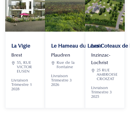
La Vigie
Le Hameau du Lavoir
Les Coteaux de
Brest
Plaudren
Inzinzac-
Lochrist

55, RUE

Rue de la
VICTOR
Fontaine

25 RUE
EUSEN
AMBROISE
Livraison
CROIZAT
Livraison
Trimestre 3
Trimestre 1
2026
Livraison
2028
Trimestre 3
2025