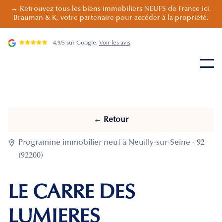
→ Retrouvez tous les biens immobiliers NEUFS de France ici.
Brauman & K, votre partenaire pour accéder à la propriété.
4.9/5 sur Google.
Voir les avis
← Retour

Programme immobilier neuf à Neuilly-sur-Seine - 92
(92200)
LE CARRE DES
LUMIERES