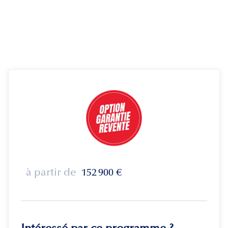
à partir de
152 900
€