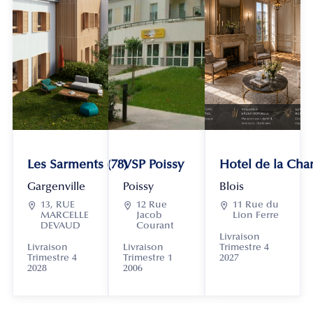
Les Sarments (78)
VSP Poissy
Hotel de la Chan
Gargenville
Poissy
Blois

13, RUE

12 Rue

11 Rue du
MARCELLE
Jacob
Lion Ferre
DEVAUD
Courant
Livraison
Livraison
Livraison
Trimestre 4
Trimestre 4
Trimestre 1
2027
2028
2006