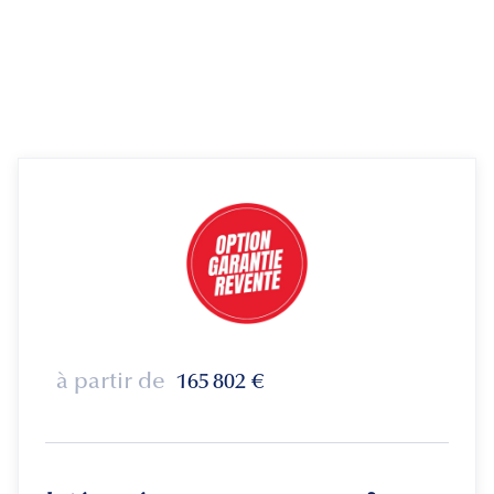
à partir de
165 802
€