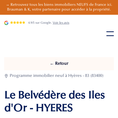
→ Retrouvez tous les biens immobiliers NEUFS de France ici.
Brauman & K, votre partenaire pour accéder à la propriété.
4.9/5 sur Google.
Voir les avis
← Retour

Programme immobilier neuf à Hyères - 83 (83400)
Le Belvédère des Iles
d'Or - HYERES