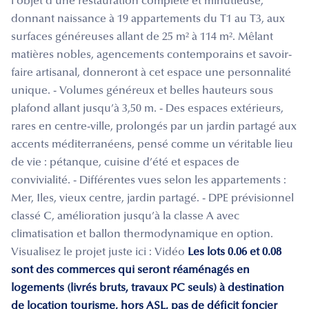
l’objet d’une restauration complète et minutieuse,
donnant naissance à 19 appartements du T1 au T3, aux
surfaces généreuses allant de 25 m² à 114 m². Mêlant
matières nobles, agencements contemporains et savoir-
faire artisanal, donneront à cet espace une personnalité
unique. - Volumes généreux et belles hauteurs sous
plafond allant jusqu’à 3,50 m. - Des espaces extérieurs,
rares en centre-ville, prolongés par un jardin partagé aux
accents méditerranéens, pensé comme un véritable lieu
de vie : pétanque, cuisine d’été et espaces de
convivialité. - Différentes vues selon les appartements :
Mer, Iles, vieux centre, jardin partagé. - DPE prévisionnel
classé C, amélioration jusqu’à la classe A avec
climatisation et ballon thermodynamique en option.
Visualisez le projet juste ici : Vidéo
Les lots 0.06 et 0.08
sont des commerces qui seront réaménagés en
logements (livrés bruts, travaux PC seuls) à destination
de location tourisme, hors ASL, pas de déficit foncier