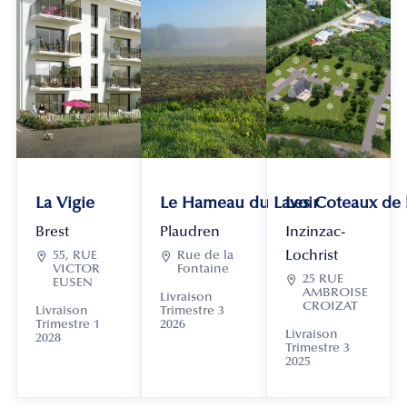
La Vigie
Le Hameau du Lavoir
Les Coteaux de
Brest
Plaudren
Inzinzac-
Lochrist

55, RUE

Rue de la
VICTOR
Fontaine

25 RUE
EUSEN
AMBROISE
Livraison
CROIZAT
Livraison
Trimestre 3
Trimestre 1
2026
Livraison
2028
Trimestre 3
2025