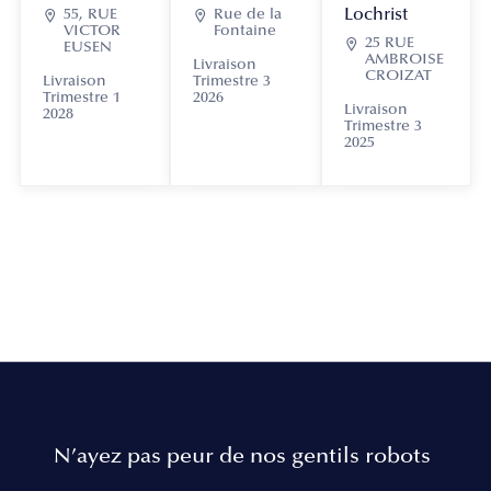
Lochrist

55, RUE

Rue de la
VICTOR
Fontaine

25 RUE
EUSEN
AMBROISE
Livraison
CROIZAT
Livraison
Trimestre 3
Trimestre 1
2026
Livraison
2028
Trimestre 3
2025
N’ayez pas peur de nos gentils robots