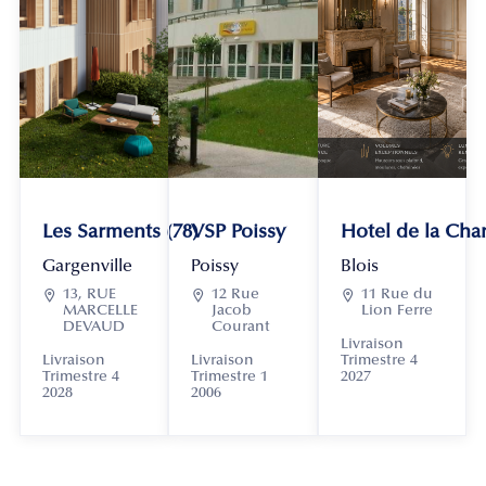
Les Sarments (78)
VSP Poissy
Hotel de la Chan
Gargenville
Poissy
Blois

13, RUE

12 Rue

11 Rue du
MARCELLE
Jacob
Lion Ferre
DEVAUD
Courant
Livraison
Livraison
Livraison
Trimestre 4
Trimestre 4
Trimestre 1
2027
2028
2006