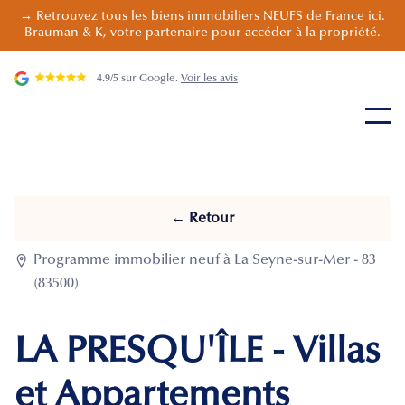
→ Retrouvez tous les biens immobiliers NEUFS de France ici.
Brauman & K, votre partenaire pour accéder à la propriété.
4.9/5 sur Google.
Voir les avis
← Retour

Programme immobilier neuf à La Seyne-sur-Mer - 83
(83500)
LA PRESQU'ÎLE - Villas
et Appartements