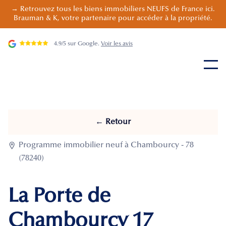
→ Retrouvez tous les biens immobiliers NEUFS de France ici.
Brauman & K, votre partenaire pour accéder à la propriété.
4.9/5 sur Google.
Voir les avis
← Retour

Programme immobilier neuf à Chambourcy - 78
(78240)
La Porte de
Chambourcy 17