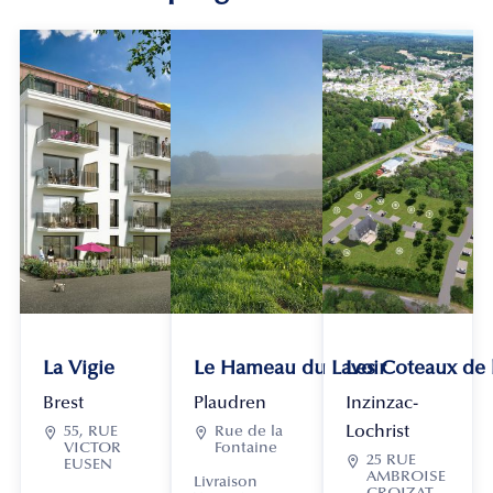
La Vigie
Le Hameau du Lavoir
Les Coteaux de
Brest
Plaudren
Inzinzac-
Lochrist

55, RUE

Rue de la
VICTOR
Fontaine

25 RUE
EUSEN
AMBROISE
Livraison