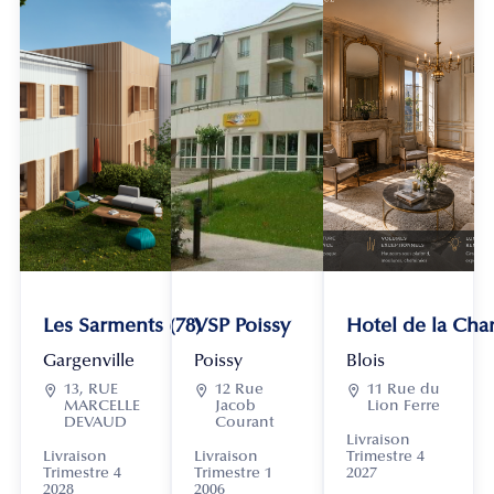
Les Sarments (78)
VSP Poissy
Hotel de la Chan
Gargenville
Poissy
Blois

13, RUE

12 Rue

11 Rue du
MARCELLE
Jacob
Lion Ferre
DEVAUD
Courant
Livraison
Livraison
Livraison
Trimestre 4
Trimestre 4
Trimestre 1
2027
2028
2006