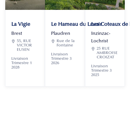
La Vigie
Le Hameau du Lavoir
Les Coteaux de
Brest
Plaudren
Inzinzac-
Lochrist

55, RUE

Rue de la
VICTOR
Fontaine

25 RUE
EUSEN
AMBROISE
Livraison
CROIZAT
Livraison
Trimestre 3
Trimestre 1
2026
Livraison
2028
Trimestre 3
2025