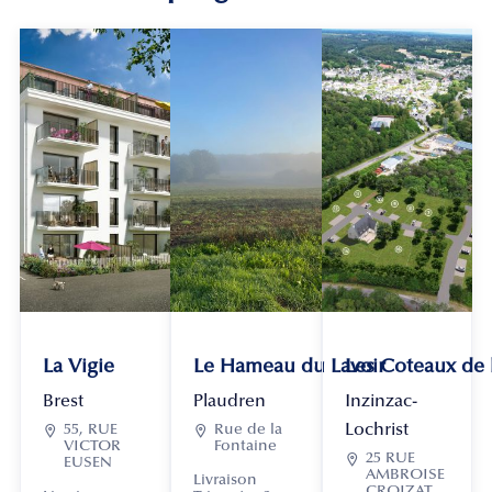
La Vigie
Le Hameau du Lavoir
Les Coteaux de
Brest
Plaudren
Inzinzac-
Lochrist

55, RUE

Rue de la
VICTOR
Fontaine

25 RUE
EUSEN
AMBROISE
Livraison
CROIZAT