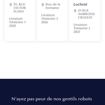
Lochrist

55, RUE

Rue de la
VICTOR
Fontaine

25 RUE
EUSEN
AMBROISE
Livraison
CROIZAT
Livraison
Trimestre 3
Trimestre 1
2026
Livraison
2028
Trimestre 3
2025
N’ayez pas peur de nos gentils robots