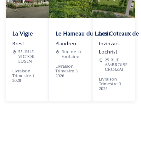
La Vigie
Le Hameau du Lavoir
Les Coteaux de
Brest
Plaudren
Inzinzac-
Lochrist

55, RUE

Rue de la
VICTOR
Fontaine

25 RUE
EUSEN
AMBROISE
Livraison
CROIZAT
Livraison
Trimestre 3
Trimestre 1
2026
Livraison
2028
Trimestre 3
2025