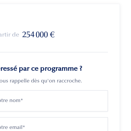
254 000
€
artir de
éressé par ce programme ?
ous rappelle dès qu'on raccroche.