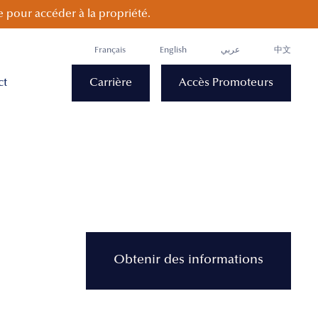
 pour accéder à la propriété.
Français
English
عربي
中文
ct
Carrière
Accès Promoteurs
Obtenir des informations