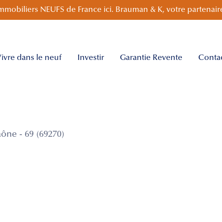
mmobiliers NEUFS de France ici. Brauman & K, votre partenaire
ivre dans le neuf
Investir
Garantie Revente
Conta
ône - 69 (69270)