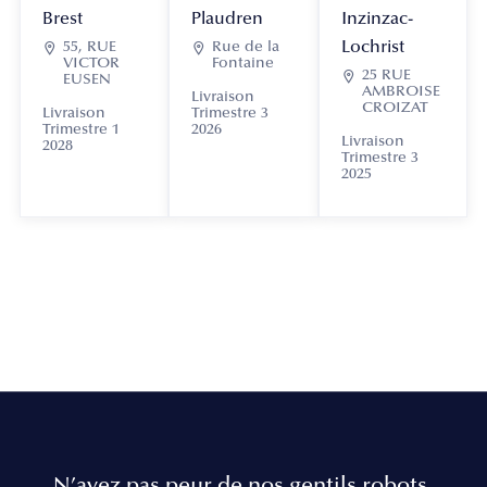
Brest
Plaudren
Inzinzac-
Lochrist

55, RUE

Rue de la
VICTOR
Fontaine

25 RUE
EUSEN
AMBROISE
Livraison
CROIZAT
Livraison
Trimestre 3
Trimestre 1
2026
Livraison
2028
Trimestre 3
2025
N’ayez pas peur de nos gentils robots