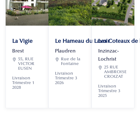
La Vigie
Le Hameau du Lavoir
Les Coteaux de
Brest
Plaudren
Inzinzac-
Lochrist

55, RUE

Rue de la
VICTOR
Fontaine

25 RUE
EUSEN
AMBROISE
Livraison
CROIZAT
Livraison
Trimestre 3
Trimestre 1
2026
Livraison
2028
Trimestre 3
2025