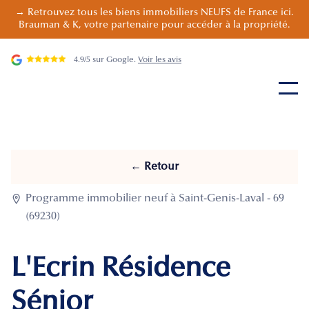
→ Retrouvez tous les biens immobiliers NEUFS de France ici.
Brauman & K, votre partenaire pour accéder à la propriété.
4.9/5 sur Google.
Voir les avis
← Retour

Programme immobilier neuf à Saint-Genis-Laval - 69
(69230)
L'Ecrin Résidence
Sénior