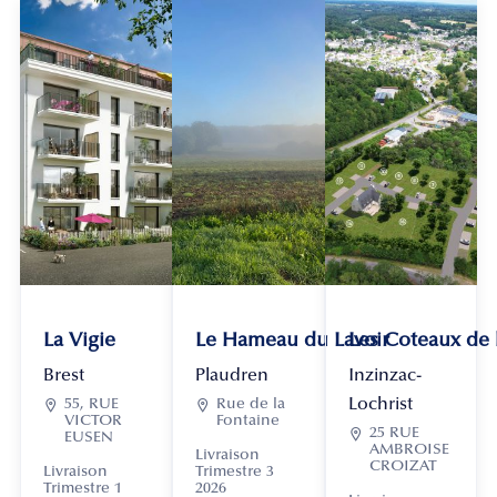
La Vigie
Le Hameau du Lavoir
Les Coteaux de
Brest
Plaudren
Inzinzac-
Lochrist

55, RUE

Rue de la
VICTOR
Fontaine

25 RUE
EUSEN
AMBROISE
Livraison
CROIZAT
Livraison
Trimestre 3
Trimestre 1
2026