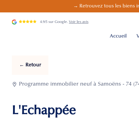
→ Retrouvez tous les biens i
4.9/5 sur Google.
Voir les avis
Accueil
V
← Retour

Programme immobilier neuf à Samoëns - 74 (7
L'Echappée