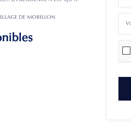
E... LA RÉSIDENCE N'EST QU'À
ILLAGE DE MORILLON
onibles