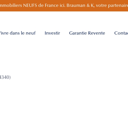
mmobiliers NEUFS de France ici. Brauman & K, votre partenaire
ivre dans le neuf
Investir
Garantie Revente
Conta
4340)