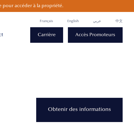
 pour accéder à la propriété.
Français
English
عربي
中文
ct
Carrière
Accès Promoteurs
Obtenir des informations