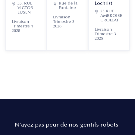
Lochrist

55, RUE

Rue de la
VICTOR
Fontaine

25 RUE
EUSEN
AMBROISE
Livraison
CROIZAT
Livraison
Trimestre 3
Trimestre 1
2026
Livraison
2028
Trimestre 3
2025
N’ayez pas peur de nos gentils robots